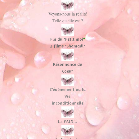
Voyons-nous la réalité
Telle qu'elle est ?
Fin du "Petit moi
"
2 films "Shamadi"
Résonnance du
Coeur
L"évènement ou la
Vie
inconditionnelle
La PAIX...