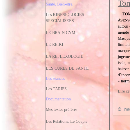
To
Santé, Bien-être...
TOMBE
Les KINESIOLOGIES
Avez-vo
SPECIALISEES
autour 
inonde 
LE BRAIN GYM
Masque
limitat
LE REIKI
masque
LA REFLEXOLOGIE
jugeme
isole, 
LES CURES DE SANTE
baisser
d’inco
Les séances
« norma
Les TARIFS
Lire cet
Documentation
Publ
Mes textes préférés
Les Relations, Le Couple