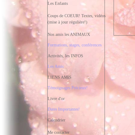
Les Enfants
Coups de COEUR! Textes, vidéos
(mise à jour régulière!)
Nos amis les ANIMAUX
Formations, stages, conférences
Activités, les INFOS
Les Amis
LIENS AMIS
Témoignages Précieux!
Livre d'or
Dates Importantes!
Calendrier
Me contacter