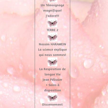
Un Témoignage
magnifique!
J'adore!!!
TERRE 2
Nassim HARAMEIN
La science explique
qui nous sommes!
La Respiration de
longue Vie
Jean Pélissier
+ Soins à
disposition
Discernement