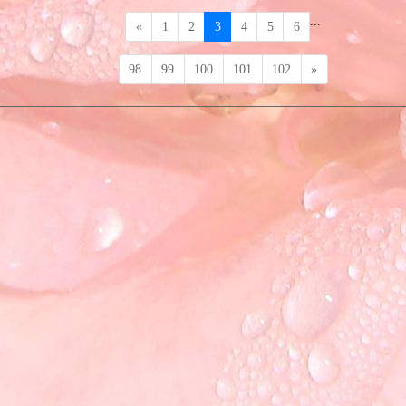
...
Précédent
«
1
2
3
4
5
6
Suivant
98
99
100
101
102
»