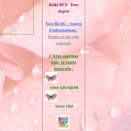
Reiki DCS Tous
degrés
Vers BLOG : Source
d'informations:
Prenez ce qui vous
convient,
2 Sites capitaux
pour la Santé
Naturelle :
Irène GROSJEAN
Vivre CRU