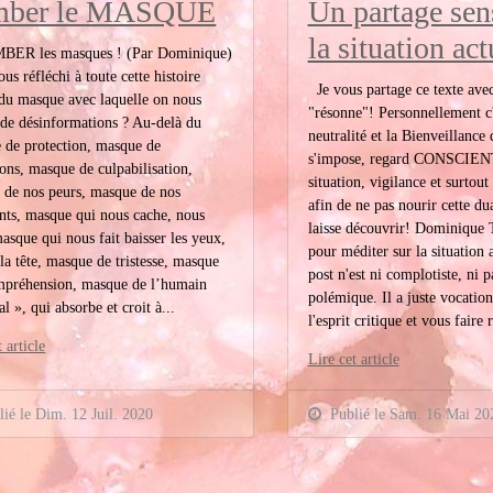
mber le MASQUE
Un partage sen
la situation act
R les masques ! (Par Dominique)
us réfléchi à toute cette histoire
Je vous partage ce texte avec
du masque avec laquelle on nous
"résonne"! Personnellement c'
de désinformations ? Au-delà du
neutralité et la Bienveillance
 de protection, masque de
s'impose, regard CONSCIENT
ions, masque de culpabilisation,
situation, vigilance et surtou
 de nos peurs, masque de nos
afin de ne pas nourir cette dua
nts, masque qui nous cache, nous
laisse découvrir! Dominique 
masque qui nous fait baisser les yeux,
pour méditer sur la situation 
 la tête, masque de tristesse, masque
post n'est ni complotiste, ni p
mpréhension, masque de l’humain
polémique. Il a juste vocation
l », qui absorbe et croit à...
l'esprit critique et vous faire r
 article
Lire cet article
ié le Dim. 12 Juil. 2020
Publié le Sam. 16 Mai 20