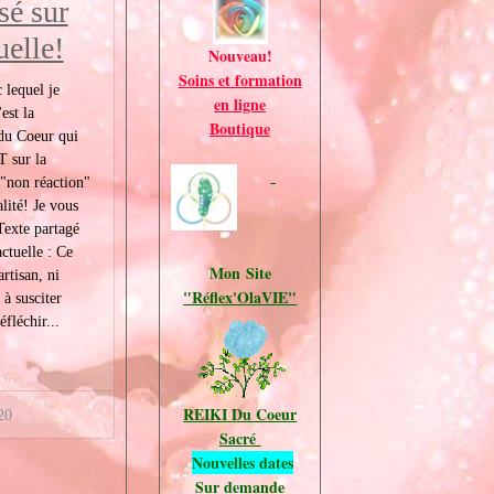
sé sur
uelle!
Nouveau!
Soins et formation
 lequel je
en ligne
est la
Boutique
 du Coeur qui
 sur la
t "non réaction"
lité! Je vous
Texte partagé
actuelle : Ce
Mon Site
artisan, ni
"Réflex'OlaVIE"
 à susciter
éfléchir...
REIKI Du Coeur
20
Sacré
Nouvelles dates
Sur demande