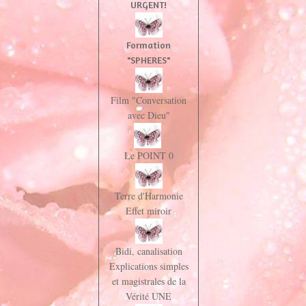
URGENT!
Formation
"SPHERES"
Film "Conversation
avec Dieu"
Le POINT 0
Terre d'Harmonie
Effet miroir
Bidi, canalisation
Explications simples
et magistrales de la
Vérité UNE