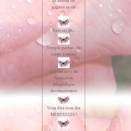
Le besoin de
gagner sa vie
Tout est dit...
Temple parfait : Le
corps humain
La puissance de
l'intention
(Magnifique
documentaire)
Vous êtes tous des
MERVEILLES !