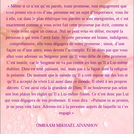
« Même si ce n’est qu’en parole, toute promesse, tout engagement que
vous prenez vis-à-vis d’une personne sur un sujet d’importance, vous lie
à elle, car dans le plan éthérique vos paroles se sont enregistrées, et c’est
exactement comme si vous aviez fait cette promesse par écrit, comme si
vous aviez signé un contrat. Nul ne peut vous en délier, excepté la
personne à qui vous l’avez faite. Si cette personne est bonne, indulgente,
compréhensive, elle vous dégagera de votre promesse ; sinon, d’une
façon ou d’une autre, vous devrez l’accomplir. Et ne dites pas que vous
allez vous adresser au Seigneur pour qu’Il vous délie de cette promesse.
C’est inutile, car le Seigneur ne va pas contre les lois qu’Il a Lui-même
établies. Dieu est tout-puissant, oui, mais pas à la façon dont la religion
le présente. Du moment que le monde qu’Il a créé repose sur des lois et
qu’Il a accepté de vivre Lui aussi dans ce monde, Il obéit à ses propres
décrets. C’est aussi cela la grandeur de Dieu, Il ne bouleverse pas selon
son bon plaisir les règles qu’Il a Lui-même fixées. Ce n’est donc pas Lui
qui vous dégagera de vos promesses. Il vous dira : «Puisque tu as promis,
je ne peux rien faire. Adresse-toi à la personne auprès de laquelle tu t’es
engagé.»
OMRAAM MIKHAËL AÏVANHOV