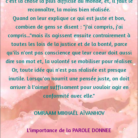
c'est la chose la plus difficile au monde, et, il faut le
reconnaître, la moins bien réalisée.
Quand on leur explique ce qui est juste et bon,
combien de gens se disent : "j'ai compris, j'ai
compris..."mais ils agissent ensuite contrairement à
toutes les lois de la justice et de la bonté, parce
qu'ils n'ont pas conscience que leur coeur doit aussi
dire son mot et, la volonté se mobiliser pour réaliser.
Or, toute idée qui n'est pas réalisée est presque
inutile. Lorsqu'on nourrit une pensée juste, on doit
arriver à l'aimer suffisament pour vouloir agir en
conformité avec elle."
OMRAAM MIKHAËL AÏVANHOV
L'importance de la PAROLE DONNEE