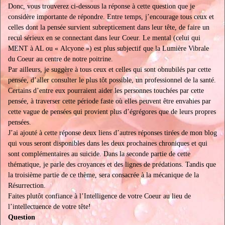
Donc, vous trouverez ci-dessous la réponse à cette question que je
considère importante de répondre. Entre temps, j’encourage tous ceux et
celles dont la pensée survient subrepticement dans leur tête, de faire un
recul sérieux en se connectant dans leur Coeur. Le mental (celui qui
MENT à AL ou « Alcyone ») est plus subjectif que la Lumière Vibrale
du Coeur au centre de notre poitrine.
Par ailleurs, je suggère à tous ceux et celles qui sont obnubilés par cette
pensée, d’aller consulter le plus tôt possible, un professionnel de la santé.
Certains d’entre eux pourraient aider les personnes touchées par cette
pensée, à traverser cette période faste où elles peuvent être envahies par
cette vague de pensées qui provient plus d’égrégores que de leurs propres
pensées.
J’ai ajouté à cette réponse deux liens d’autres réponses tirées de mon blog
qui vous seront disponibles dans les deux prochaines chroniques et qui
sont complémentaires au suicide. Dans la seconde partie de cette
thématique, je parle des croyances et des lignes de prédations. Tandis que
la troisième partie de ce thème, sera consacrée à la mécanique de la
Résurrection.
Faites plutôt confiance à l’Intelligence de votre Coeur au lieu de
l’intellectuence de votre tête!
Question