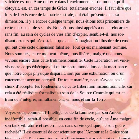
suicidée est une Âme qui erre dans l’environnement du monde qu’il
côtoyait, est, en ces temps de Grâce, totalement erronée. Il faut dire que
lors de l’existence de la matrice astrale, qui était présente dans sa
dimension, il y a encore quelque temps, nous étions tous prisonniers de
cette matrice et de ses lois. Nous étions ainsi appelés à nous réincarner
sans fin, au sein de cycles de vies afin d’expier, semble-t-il, nos soi-
disant erreurs qui n’existaient que dans l’imagination illusoire de ceux
qui ont créé cette dimension falsifiée. Tout ça est maintenant terminé.
Nous sommes, en ce moment même, tous libérés, malgré que nous
vivions encore dans cette tridimensionnalité. Cette Libération est vis-à-
vis notre corps éthérique qui quitte notre monde lors de la mort parce
que notre corps physique disparaît, soit par une exhumation ou d’un
enterrement avec un cercueil. De toute manière, nous n’avons pas le
choix d’accepter les fondements de cette Libération inconditionnelle, car
cela a été réalisé et formalisé au sein de la Source Centrale qui est en
train de s’intégrer, simultanément, en nous et sur la Terre.
Voyez-vous, comment l’Intelligence de la Lumière par son Amour
indéfectible, serait-il possible, en cette fin de cycle, qu’une Âme malgré
son taux vibratoire et ses errances dans sa vie cyclique, ne soit guère
rachetée? Il est essentiel de conscientiser que l’Amour et la Grâce sont
bien au-delà d’une punition suite à l’ancienne loi astrale qui condamnait