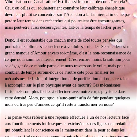
Vibralisation ou Canalisation? Est-il aussi important de connaître cela?
Ceux ou celles qui souhaiteraient connaître leur calibrage énergétique
devraient plutôt se concentrer sur l’Abandon à la Lumière afin de ne pas
perdre leur temps dans recherches qui pourraient être encourageantes,
mais peut-être aussi décourageantes. Est-ce la temps de lâcher prise?
Donc, il est souhaitable que chacun mette de côté toutes pensées qui
pourraient sublimer sa conscience à vouloir se suicider. Se suicider est un
grand manque d’Amour envers soi-même, c’est la non-reconnaissance de
ce que nous sommes intérieurement. C’est encore moins la solution pour
se dégager de ce monde parce que nous traversons le voile, mais pour
combien de temps aurons-nous de l’autre côté pour finaliser les
mécanismes de fusion, d’intégration et de purification qui nous restaient
à accomplir sur le plan physique avant de mourir? Ces mécanismes
fusionnels sont plus faciles à effectuer avec notre corps physique dans
cette densité. Alors, pourquoi s’auto-punir afin de fuir pendant quelques
mois ou très peu d’années ce qu’il reste à transformer en nous?
J’ai pensé vous référer à une réponse effectuée à un de nos lecteurs face
aux fonctionnements intrinsèques et extrinsèques des lignes de prédations
qui obnubilent la conscience en la maintenant dans la peur et dans les
croyances. Cela va vous donner un autre Regard face aux actions qu’un