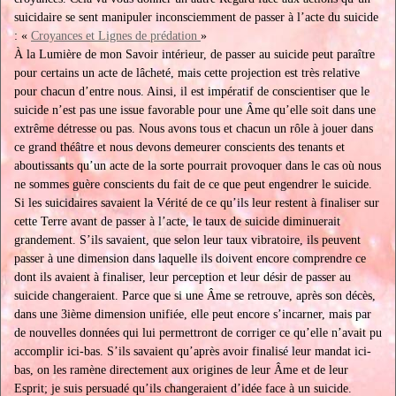
suicidaire se sent manipuler inconsciemment de passer à l’acte du suicide
: «
Croyances et Lignes de prédation
»
À la Lumière de mon Savoir intérieur, de passer au suicide peut paraître
pour certains un acte de lâcheté, mais cette projection est très relative
pour chacun d’entre nous. Ainsi, il est impératif de conscientiser que le
suicide n’est pas une issue favorable pour une Âme qu’elle soit dans une
extrême détresse ou pas. Nous avons tous et chacun un rôle à jouer dans
ce grand théâtre et nous devons demeurer conscients des tenants et
aboutissants qu’un acte de la sorte pourrait provoquer dans le cas où nous
ne sommes guère conscients du fait de ce que peut engendrer le suicide.
Si les suicidaires savaient la Vérité de ce qu’ils leur restent à finaliser sur
cette Terre avant de passer à l’acte, le taux de suicide diminuerait
grandement. S’ils savaient, que selon leur taux vibratoire, ils peuvent
passer à une dimension dans laquelle ils doivent encore comprendre ce
dont ils avaient à finaliser, leur perception et leur désir de passer au
suicide changeraient. Parce que si une Âme se retrouve, après son décès,
dans une 3ième dimension unifiée, elle peut encore s’incarner, mais par
de nouvelles données qui lui permettront de corriger ce qu’elle n’avait pu
accomplir ici-bas. S’ils savaient qu’après avoir finalisé leur mandat ici-
bas, on les ramène directement aux origines de leur Âme et de leur
Esprit; je suis persuadé qu’ils changeraient d’idée face à un suicide.