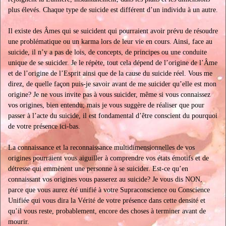
plus élevés. Chaque type de suicide est différent d’un individu à un autre.
Il existe des Âmes qui se suicident qui pourraient avoir prévu de résoudre
une problématique ou un karma lors de leur vie en cours. Ainsi, face au
suicide, il n’y a pas de lois, de concepts, de principes ou une conduite
unique de se suicider. Je le répète, tout cela dépend de l’origine de l’Âme
et de l’origine de l’Esprit ainsi que de la cause du suicide réel. Vous me
direz, de quelle façon puis-je savoir avant de me suicider qu’elle est mon
origine? Je ne vous invite pas à vous suicider, même si vous connaissez
vos origines, bien entendu; mais je vous suggère de réaliser que pour
passer à l’acte du suicide, il est fondamental d’être conscient du pourquoi
de votre présence ici-bas.
La connaissance et la reconnaissance multidimensionnelles de vos
origines pourraient vous aiguiller à comprendre vos états émotifs et de
détresse qui emmènent une personne à se suicider. Est-ce qu’en
connaissant vos origines vous passerez au suicide? Je vous dis NON,
parce que vous aurez été unifié à votre Supraconscience ou Conscience
Unifiée qui vous dira la Vérité de votre présence dans cette densité et
qu’il vous reste, probablement, encore des choses à terminer avant de
mourir.