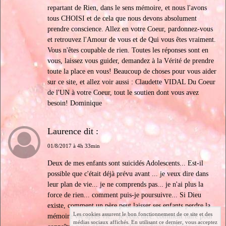
repartant de Rien, dans le sens mémoire, et nous l'avons
tous CHOISI et de cela que nous devons absolument
prendre conscience. Allez en votre Coeur, pardonnez-vous
et retrouvez l'Amour de vous et de Qui vous êtes vraiment.
Vous n'êtes coupable de rien. Toutes les réponses sont en
vous, laissez vous guider, demandez à la Vérité de prendre
toute la place en vous! Beaucoup de choses pour vous aider
sur ce site, et allez voir aussi : Claudette VIDAL Du Coeur
de l'UN à votre Coeur, tout le soutien dont vous avez
besoin! Dominique
Laurence dit :
01/8/2017 à 4h 33min
Deux de mes enfants sont suicidés Adolescents... Est-il
possible que c'était déjà prévu avant ... je veux dire dans
leur plan de vie... je ne comprends pas... je n'ai plus la
force de rien... comment puis-je poursuivre... Si Dieu
existe, comment un père peut laisser ses enfants perdre la
Les cookies assurent le bon fonctionnement de ce site et des
mémoire vie après vie... je veux dire: comment faire pour
médias sociaux affichés. En utilisant ce dernier, vous acceptez