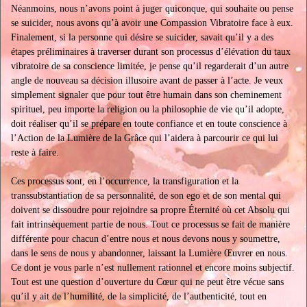
Néanmoins, nous n’avons point à juger quiconque, qui souhaite ou pense
se suicider, nous avons qu’à avoir une Compassion Vibratoire face à eux.
Finalement, si la personne qui désire se suicider, savait qu’il y a des
étapes préliminaires à traverser durant son processus d’élévation du taux
vibratoire de sa conscience limitée, je pense qu’il regarderait d’un autre
angle de nouveau sa décision illusoire avant de passer à l’acte. Je veux
simplement signaler que pour tout être humain dans son cheminement
spirituel, peu importe la religion ou la philosophie de vie qu’il adopte,
doit réaliser qu’il se prépare en toute confiance et en toute conscience à
l’Action de la Lumière de la Grâce qui l’aidera à parcourir ce qui lui
reste à faire.
Ces processus sont, en l’occurrence, la transfiguration et la
transsubstantiation de sa personnalité, de son ego et de son mental qui
doivent se dissoudre pour rejoindre sa propre Éternité où cet Absolu qui
fait intrinsèquement partie de nous. Tout ce processus se fait de manière
différente pour chacun d’entre nous et nous devons nous y soumettre,
dans le sens de nous y abandonner, laissant la Lumière Œuvrer en nous.
Ce dont je vous parle n’est nullement rationnel et encore moins subjectif.
Tout est une question d’ouverture du Cœur qui ne peut être vécue sans
qu’il y ait de l’humilité, de la simplicité, de l’authenticité, tout en