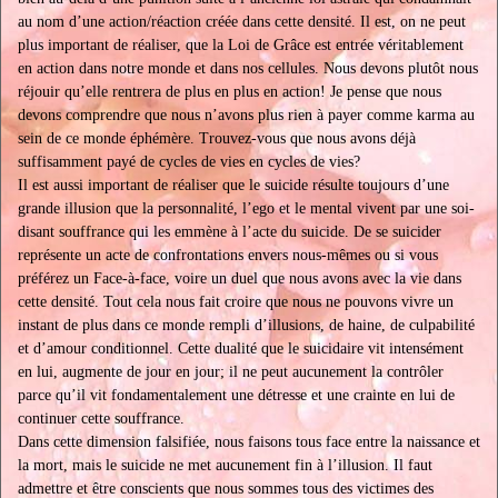
au nom d’une action/réaction créée dans cette densité. Il est, on ne peut
plus important de réaliser, que la Loi de Grâce est entrée véritablement
en action dans notre monde et dans nos cellules. Nous devons plutôt nous
réjouir qu’elle rentrera de plus en plus en action! Je pense que nous
devons comprendre que nous n’avons plus rien à payer comme karma au
sein de ce monde éphémère. Trouvez-vous que nous avons déjà
suffisamment payé de cycles de vies en cycles de vies?
Il est aussi important de réaliser que le suicide résulte toujours d’une
grande illusion que la personnalité, l’ego et le mental vivent par une soi-
disant souffrance qui les emmène à l’acte du suicide. De se suicider
représente un acte de confrontations envers nous-mêmes ou si vous
préférez un Face-à-face, voire un duel que nous avons avec la vie dans
cette densité. Tout cela nous fait croire que nous ne pouvons vivre un
instant de plus dans ce monde rempli d’illusions, de haine, de culpabilité
et d’amour conditionnel. Cette dualité que le suicidaire vit intensément
en lui, augmente de jour en jour; il ne peut aucunement la contrôler
parce qu’il vit fondamentalement une détresse et une crainte en lui de
continuer cette souffrance.
Dans cette dimension falsifiée, nous faisons tous face entre la naissance et
la mort, mais le suicide ne met aucunement fin à l’illusion. Il faut
admettre et être conscients que nous sommes tous des victimes des