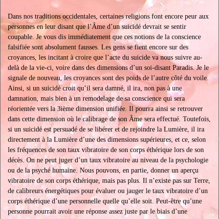
Dans nos traditions occidentales, certaines religions font encore peur aux
personnes en leur disant que l’Âme d’un suicidé devrait se sentir
coupable. Je vous dis immédiatement que ces notions de la conscience
falsifiée sont absolument fausses. Les gens se fient encore sur des
croyances, les incitant à croire que l’acte du suicide va nous suivre au-
delà de la vie-ci, voire dans des dimensions d’un soi-disant Paradis. Je le
signale de nouveau, les croyances sont des poids de l’autre côté du voile.
Ainsi, si un suicidé croit qu’il sera damné, il ira, non pas à une
damnation, mais bien à un remodelage de sa conscience qui sera
réorientée vers la 3ième dimension unifiée. Il pourra ainsi se retrouver
dans cette dimension où le calibrage de son Âme sera effectué. Toutefois,
si un suicidé est persuadé de se libérer et de rejoindre la Lumière, il ira
directement à la Lumière d’une des dimensions supérieures, et ce, selon
les fréquences de son taux vibratoire de son corps éthérique lors de son
décès. On ne peut juger d’un taux vibratoire au niveau de la psychologie
ou de la psyché humaine. Nous pouvons, en partie, donner un aperçu
vibratoire de son corps éthérique, mais pas plus. Il n’existe pas sur Terre,
de calibreurs énergétiques pour évaluer ou jauger le taux vibratoire d’un
corps éthérique d’une personnelle quelle qu’elle soit. Peut-être qu’une
personne pourrait avoir une réponse assez juste par le biais d’une