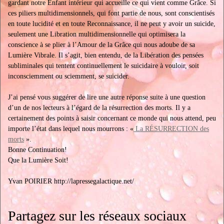
gardant notre Enfant intérieur qui accueille ce qui vient comme Grâce. Si
ces piliers multidimensionnels, qui font partie de nous, sont conscientisés
en toute lucidité et en toute Reconnaissance, il ne peut y avoir un suicide,
seulement une Libration multidimensionnelle qui optimisera la
conscience à se plier à l’Amour de la Grâce qui nous adoube de sa
Lumière Vibrale. Il s’agit, bien entendu, de la Libération des pensées
subliminales qui tentent continuellement le suicidaire à vouloir, soit
inconsciemment ou sciemment, se suicider.
J’ai pensé vous suggérer de lire une autre réponse suite à une question
d’un de nos lecteurs à l’égard de la résurrection des morts. Il y a
certainement des points à saisir concernant ce monde qui nous attend, peu
importe l’état dans lequel nous mourrons : «
La RÉSURRECTION des
morts
».
Bonne Continuation!
Que la Lumière Soit!
Yvan POIRIER http://lapressegalactique.net/
Partagez sur les réseaux sociaux