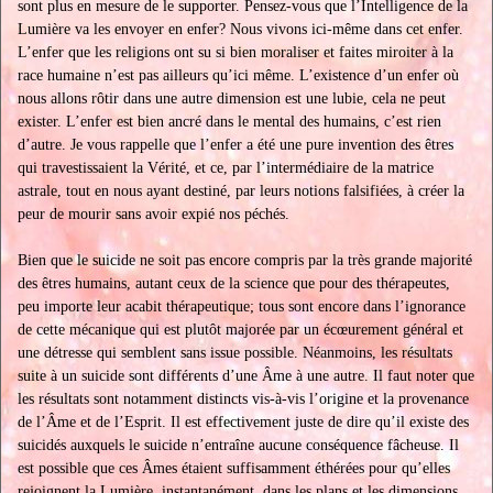
sont plus en mesure de le supporter. Pensez-vous que l’Intelligence de la
Lumière va les envoyer en enfer? Nous vivons ici-même dans cet enfer.
L’enfer que les religions ont su si bien moraliser et faites miroiter à la
race humaine n’est pas ailleurs qu’ici même. L’existence d’un enfer où
nous allons rôtir dans une autre dimension est une lubie, cela ne peut
exister. L’enfer est bien ancré dans le mental des humains, c’est rien
d’autre. Je vous rappelle que l’enfer a été une pure invention des êtres
qui travestissaient la Vérité, et ce, par l’intermédiaire de la matrice
astrale, tout en nous ayant destiné, par leurs notions falsifiées, à créer la
peur de mourir sans avoir expié nos péchés.
Bien que le suicide ne soit pas encore compris par la très grande majorité
des êtres humains, autant ceux de la science que pour des thérapeutes,
peu importe leur acabit thérapeutique; tous sont encore dans l’ignorance
de cette mécanique qui est plutôt majorée par un écœurement général et
une détresse qui semblent sans issue possible. Néanmoins, les résultats
suite à un suicide sont différents d’une Âme à une autre. Il faut noter que
les résultats sont notamment distincts vis-à-vis l’origine et la provenance
de l’Âme et de l’Esprit. Il est effectivement juste de dire qu’il existe des
suicidés auxquels le suicide n’entraîne aucune conséquence fâcheuse. Il
est possible que ces Âmes étaient suffisamment éthérées pour qu’elles
rejoignent la Lumière, instantanément, dans les plans et les dimensions