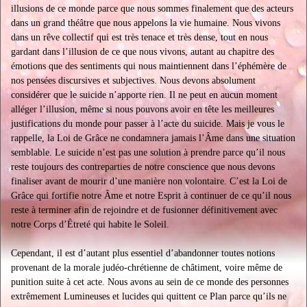
illusions de ce monde parce que nous sommes finalement que des acteurs
dans un grand théâtre que nous appelons la vie humaine. Nous vivons
dans un rêve collectif qui est très tenace et très dense, tout en nous
gardant dans l’illusion de ce que nous vivons, autant au chapitre des
émotions que des sentiments qui nous maintiennent dans l’éphémère de
nos pensées discursives et subjectives. Nous devons absolument
considérer que le suicide n’apporte rien. Il ne peut en aucun moment
alléger l’illusion, même si nous pouvons avoir en tête les meilleures
justifications du monde pour passer à l’acte du suicide. Mais je vous le
rappelle, la Loi de Grâce ne condamnera jamais l’Âme dans une situation
semblable. Le suicide n’est pas une solution à prendre parce qu’il nous
reste toujours des contreparties de notre conscience que nous devons
finaliser avant de mourir d’une manière non volontaire. C’est la Loi de
Grâce qui fortifie notre Âme et notre Esprit à continuer de ce qu’il nous
reste à terminer afin de rejoindre et de fusionner définitivement avec
notre Corps d’Êtreté qui habite le Soleil.
Cependant, il est d’autant plus essentiel d’abandonner toutes notions
provenant de la morale judéo-chrétienne de châtiment, voire même de
punition suite à cet acte. Nous avons au sein de ce monde des personnes
extrêmement Lumineuses et lucides qui quittent ce Plan parce qu’ils ne