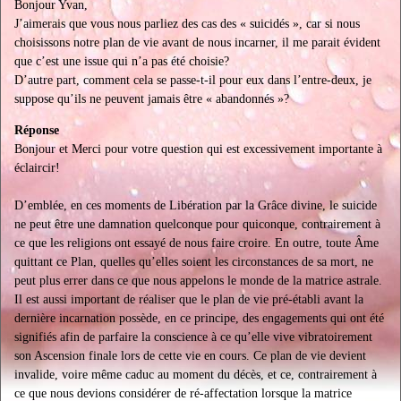
Bonjour Yvan,
J’aimerais que vous nous parliez des cas des « suicidés », car si nous
choisissons notre plan de vie avant de nous incarner, il me parait évident
que c’est une issue qui n’a pas été choisie?
D’autre part, comment cela se passe-t-il pour eux dans l’entre-deux, je
suppose qu’ils ne peuvent jamais être « abandonnés »?
Réponse
Bonjour et Merci pour votre question qui est excessivement importante à
éclaircir!
D’emblée, en ces moments de Libération par la Grâce divine, le suicide
ne peut être une damnation quelconque pour quiconque, contrairement à
ce que les religions ont essayé de nous faire croire. En outre, toute Âme
quittant ce Plan, quelles qu’elles soient les circonstances de sa mort, ne
peut plus errer dans ce que nous appelons le monde de la matrice astrale.
Il est aussi important de réaliser que le plan de vie pré-établi avant la
dernière incarnation possède, en ce principe, des engagements qui ont été
signifiés afin de parfaire la conscience à ce qu’elle vive vibratoirement
son Ascension finale lors de cette vie en cours. Ce plan de vie devient
invalide, voire même caduc au moment du décès, et ce, contrairement à
ce que nous devions considérer de ré-affectation lorsque la matrice