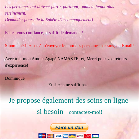
Les personnes qui doivent partir, partiront, mais le feront plus
sereinement.
Demander pour elle la Sphère d'accompagnement)
Faites-vous confiance, il suffit de demander!
Sinon n'hésitez pas à m'envoyer le nom des personnes par sms, ou Email!
Avec tout mon Amour Agapé NAMASTE, et, Merci pour vos retours
d'expèrience!
Dominique
Et si cela ne suffit pas :
Je propose également des soins en ligne
si besoin
contactez-moi!