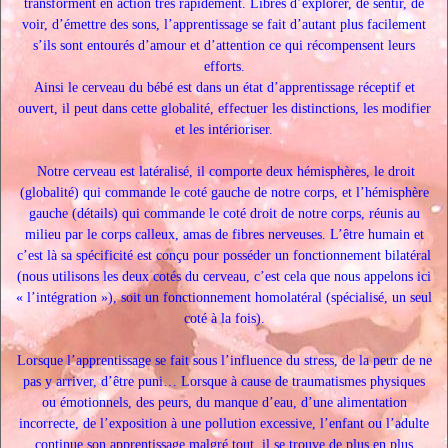
transforment en action très rapidement. Libres d’explorer, de sentir, de
voir, d’émettre des sons, l’apprentissage se fait d’autant plus facilement
s’ils sont entourés d’amour et d’attention ce qui récompensent leurs
efforts.
Ainsi le cerveau du bébé est dans un état d’apprentissage réceptif et
ouvert, il peut dans cette globalité, effectuer les distinctions, les modifier
et les intérioriser.
Notre cerveau est latéralisé, il comporte deux hémisphères, le droit
(globalité) qui commande le coté gauche de notre corps, et l’hémisphère
gauche (détails) qui commande le coté droit de notre corps, réunis au
milieu par le corps calleux, amas de fibres nerveuses. L’être humain et
c’est là sa spécificité est conçu pour posséder un fonctionnement bilatéral
(nous utilisons les deux cotés du cerveau, c’est cela que nous appelons ici
« l’intégration »), soit un fonctionnement homolatéral (spécialisé, un seul
coté à la fois).
Lorsque l’apprentissage se fait sous l’influence du stress, de la peur de ne
pas y arriver, d’être puni… Lorsque à cause de traumatismes physiques
ou émotionnels, des peurs, du manque d’eau, d’une alimentation
incorrecte, de l’exposition à une pollution excessive, l’enfant ou l’adulte
continue son apprentissage malgré tout, il se trouve de plus en plus