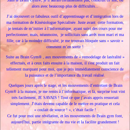
Sans le Brain Gym®, je n’aurais certainement pas, construit ce site, ou
alors avec beaucoup plus de difficultés...
J’ai découvert ce fabuleux outil d’apprentissage et d’intégration lors de
ma formation de Kinésiologue Spécialisée.
Juste avant cette formation,
je tentais de m’initier à l’informatique, ayant suivi des cours pour me
perfectionner, mais, néanmoins, je sollicitais sans arrêt mon mari et ma
fille, car à la moindre difficulté, je me trouvais bloquée sans « savoir »
comment m’en sortir !
Suite au Brain Gym® , aux mouvements de « remodelage de latéralité »
effectués, et à ceux faits ensuite à la maison, il s'est produit un fait
tellement marquant pour moi, que je pris
immédiatement
conscience
de
la puissance et de l’importance du travail réalisé.
Quelques jours après le stage, et les mouvements d’entretien de Brain
Gym® à la maison, je me remis à l’informatique, et là, surprise tout vint
très facilement, JE SAVAIS ! Tout ce que j’avais appris ressortait
simplement. J’étais devenu capable de le mettre en pratique et cela
« coulait de source ! », c’était facile !
Ce fut pour moi une révélation, et les mouvements de Brain gym font,
aujourd'hui, partie intégrante de ma vie et la facilite grandement !