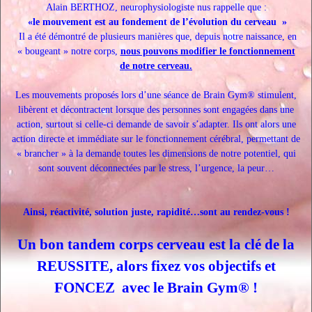
Alain BERTHOZ, neurophysiologiste nus rappelle que :
«le mouvement est au fondement de l’évolution du cerveau »
Il a été démontré de plusieurs manières que, depuis notre naissance, en
« bougeant » notre corps,
nous pouvons modifier le fonctionnement
de notre cerveau.
Les mouvements proposés lors d’une séance de Brain Gym® stimulent,
libèrent et décontractent lorsque des personnes sont engagées dans une
action, surtout si celle-ci demande de savoir s’adapter. Ils ont alors une
action directe et immédiate sur le fonctionnement cérébral, permettant de
« brancher » à la demande toutes les dimensions de notre potentiel, qui
sont souvent déconnectées par le stress, l’urgence, la peur…
Ainsi, réactivité, solution juste, rapidité…sont au rendez-vous !
Un bon tandem corps cerveau est la clé de la
REUSSITE, alors fixez vos objectifs et
FONCEZ avec le Brain Gym® !