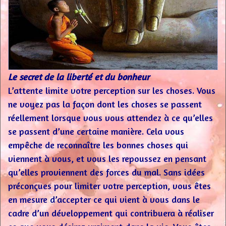
Le secret de la liberté et du bonheur
L’attente limite votre perception sur les choses. Vous
ne voyez pas la façon dont les choses se passent
réellement lorsque vous vous attendez à ce qu’elles
se passent d’une certaine manière. Cela vous
empêche de reconnaître les bonnes choses qui
viennent à vous, et vous les repoussez en pensant
qu’elles proviennent des forces du mal. Sans idées
préconçues pour limiter votre perception, vous êtes
en mesure d’accepter ce qui vient à vous dans le
cadre d’un développement qui contribuera à réaliser