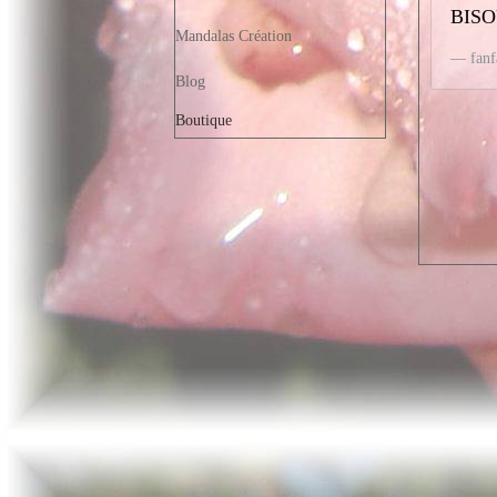
BIS
Mandalas Création
fan
Blog
Boutique