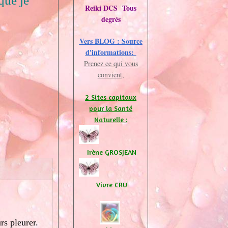
que je
Reiki DCS Tous
degrés
Vers BLOG : Source
d'informations:
Prenez ce qui vous
convient,
2 Sites capitaux
pour la Santé
Naturelle :
Irène GROSJEAN
Vivre CRU
rs pleurer.