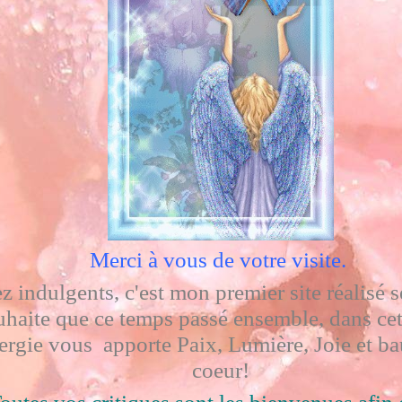
Merci à vous de votre visite.
 indulgents, c'est mon premier site réalisé se
uhaite que ce temps passé ensemble, dans cet
ergie vous apporte Paix, Lumière, Joie et b
coeur!