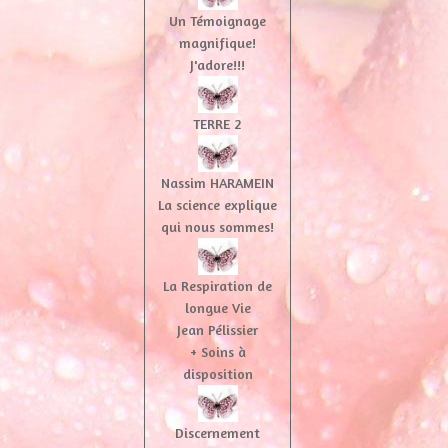
Un Témoignage
magnifique!
J'adore!!!
TERRE 2
Nassim HARAMEIN
La science explique
qui nous sommes!
La Respiration de
longue Vie
Jean Pélissier
+ Soins à
disposition
Discernement