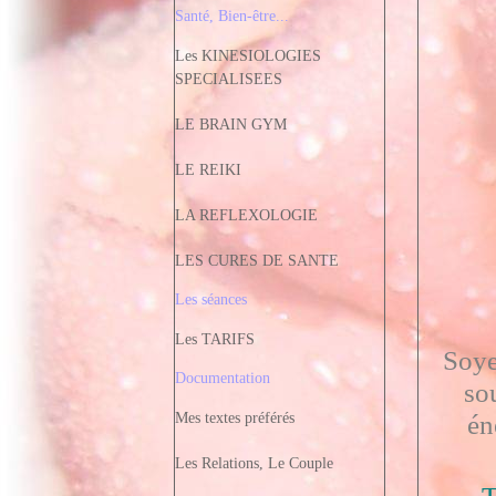
Santé, Bien-être...
Les KINESIOLOGIES
SPECIALISEES
LE BRAIN GYM
LE REIKI
LA REFLEXOLOGIE
LES CURES DE SANTE
Les séances
Les TARIFS
Soyez
Documentation
so
Mes textes préférés
én
Les Relations, Le Couple