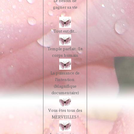
Le besoin de
gagner sa vie
Tout est dit...
Temple parfait : Le
corps humain
La puissance de
l'intention
(Magnifique
documentaire)
Vous êtes tous des
MERVEILLES !