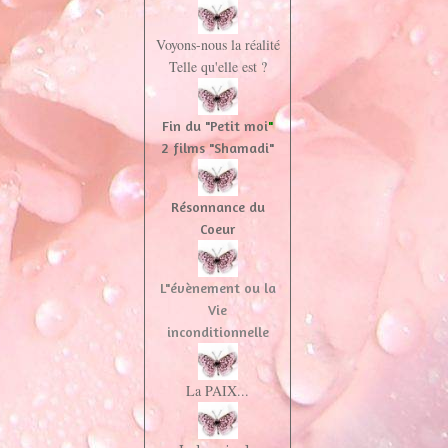
Voyons-nous la réalité
Telle qu'elle est ?
Fin du "Petit moi
"
2 films "Shamadi"
Résonnance du
Coeur
L"évènement ou la
Vie
inconditionnelle
La PAIX...