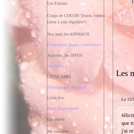
T
Les Enfants
Coups de COEUR! Textes, vidéos
(mise à jour régulière!)
Nos amis les ANIMAUX
Formations, stages, conférences
Activités, les INFOS
Les Amis
Les m
LIENS AMIS
Témoignages Précieux!
Livre d'or
Le 15/
Dates Importantes!
félici
Calendrier
que t
j'ai 
Me contacter