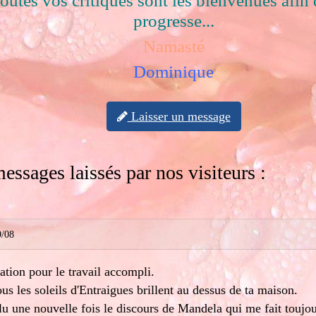
outes vos critiques sont les bienvenues afin 
progresse...
Namasté
Dominique
Laisser un message
essages laissés par nos visiteurs :
9/08
tation pour le travail accompli.
ous les soleils d'Entraigues brillent au dessus de ta maison.
relu une nouvelle fois le discours de Mandela qui me fait toujou