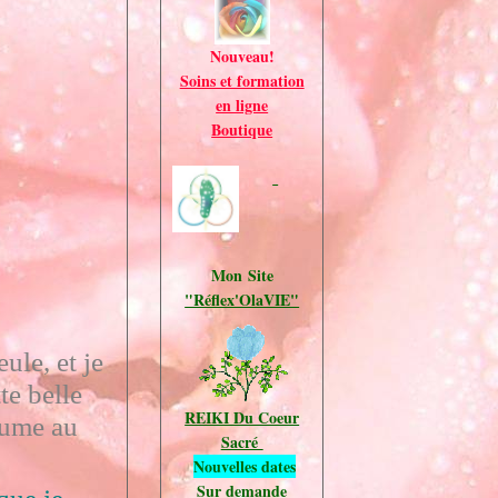
Nouveau!
Soins et formation
en ligne
Boutique
Mon Site
"Réflex'OlaVIE"
ule, et je
te belle
REIKI Du Coeur
aume au
Sacré
Nouvelles dates
Sur demande