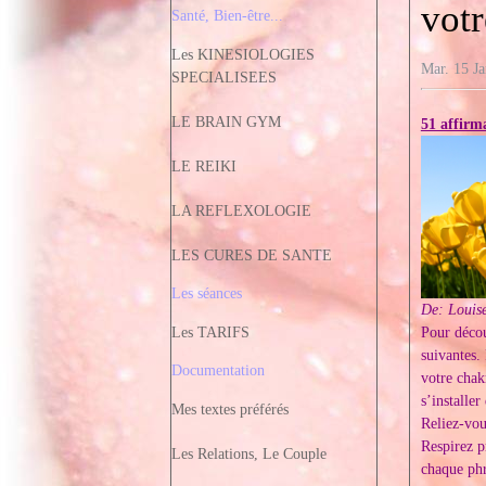
vot
Santé, Bien-être...
Les KINESIOLOGIES
Mar. 15 Ja
SPECIALISEES
LE BRAIN GYM
51 affirm
LE REIKI
LA REFLEXOLOGIE
LES CURES DE SANTE
Les séances
De: Louis
Pour décou
Les TARIFS
suivantes.
Documentation
votre chak
s’installer
Mes textes préférés
Reliez-vou
Respirez p
Les Relations, Le Couple
chaque phr