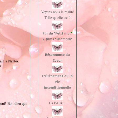
Voyons-nous la réalité
Telle qu'elle est ?
Fin du "Petit moi
"
2 films "Shamadi"
Résonnance du
Coeur
ain à Nantes.
?
L"évènement ou la
Vie
inconditionnelle
La PAIX...
 quoi! Bon dieu que