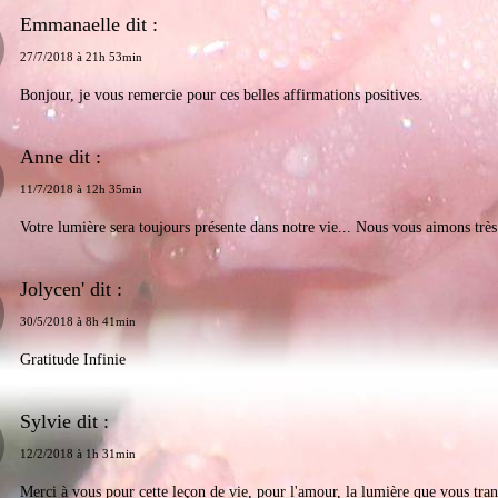
Emmanaelle dit :
27/7/2018 à 21h 53min
Bonjour, je vous remercie pour ces belles affirmations positives.
Anne dit :
11/7/2018 à 12h 35min
Votre lumière sera toujours présente dans notre vie... Nous vous aimons très
Jolycen' dit :
30/5/2018 à 8h 41min
Gratitude Infinie
Sylvie dit :
12/2/2018 à 1h 31min
Merci à vous pour cette leçon de vie, pour l'amour, la lumière que vous tra