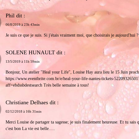
Phil dit :
06/8/2019 à 23h 43min
Je suis ce que je suis. Si j'étais vraiment moi, que choisirais je aujourd'hui ?
SOLENE HUNAULT dit :
13/5/2019 à 11h 59min
Bonjour, Un atelier "Heal your Life", Louise Hay aura lieu le 15 Juin proch
https://www.eventbrite.com.br/e/heal-your-life-nantes-tickets-52209326501
aff=ebdssbdestsearch Très belle semaine à tous!
Christiane Delhaes dit :
02/12/2018 à 16h 31min
Merci Louise de partager ta sagesse; je suis finalement heureuse. Et tu sais
c'est bon La vie est belle.....