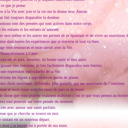
 ce que je pense.
ne à la Vie avec joie et la vie me le donne avec Amour.
r fait toujours disparaître la douleur.
otions sont des pensées qui sont actives dans notre corps.
e les enfants et les enfants m’adorent.
r moi-même et les autres me permet de m’épanouir et de vivre au maximum de
ime dans toutes les expériences que je traverse et tout va bien.
tage mes ressources et mon savoir avec la Vie.
 financièrement à l’aise.
rps est en paix, heureux, en bonne santé et moi aussi.
rgissant mes horizons, je fais facilement disparaître mes limites.
s une expression individuelle de la Vie.
sforme les leçons à apprendre en partie de plaisir.
 des choix nouveaux, différents, plus positifs, qui me nourissent de l’intérieur.
son et mon coeur sont des lieux de paix et de bonté.
le chose que vous pouvez vraiment maîtriser c’est ce que vous pensez au momen
vez tout pouvoir sur votre pensée du moment.
crée avec amour une santé parfaite.
esse que je cherche se trouve en moi.
 instant est un nouveau départ.
e dont j’ai besoin est à portée de ma main.