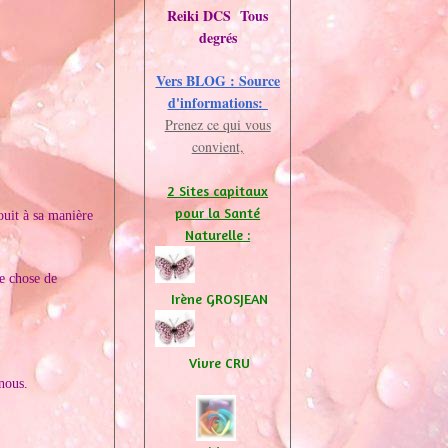
Reiki DCS Tous
degrés
Vers BLOG : Source
d'informations:
Prenez ce qui vous
convient,
2 Sites capitaux
pour la Santé
ouit à sa manière
Naturelle :
ue chose de
Irène GROSJEAN
Vivre CRU
nous.