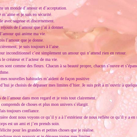
te un monde d’amour et d’acceptation.
m’aime et je suis en sécurité.
e avec sagesse et discernement.
éjouis de l’amour que j’ai à donner.
l’amour qui anime ma vie.
is l’amour que je donne.
èrement, je suis toujours à l’aise.
 inconditionnel c’est simplement un amour qui n’attend rien en retour.
 le créateur et l’acteur de ma vie.
res sont comme des fleurs. Chacun à sa beauté propre, chacun s’ouvre et s’épan
ythme.
 mes nouvelles habitudes m’aident de façon positive.
d’hui je choisis de dépasser mes limites d’hier. Je suis prêt à m’ouvrir à quelq
s de l’amour dans mon regard et je vois tout clairement.
e comprends de choses et plus mon univers s’élargit.
fais toujours confiance.
ière dont nous voyons ce qu’il y a à l’extérieur de nous reflète ce qu’il y a en 
rps est un ami et j’en prends soin.
élicite pour les grandes et petites choses que je réalise.
endique mon pouvoir et je dépasse toutes mes limites.