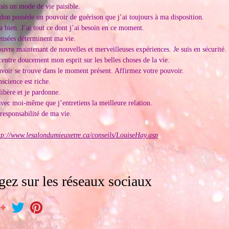
isis un mode de vie paisible.
don possède un pouvoir de guérison que j’ai toujours à ma disposition.
a bien. J’ai tout ce dont j’ai besoin en ce moment.
nsées déterminent ma vie.
ouvre maintenant de nouvelles et merveilleuses expériences. Je suis en sécurité.
centre doucement mon esprit sur les belles choses de la vie.
voir se trouve dans le moment présent. Affirmez votre pouvoir.
science est riche.
libère et je pardonne.
avec moi-même que j’entretiens la meilleure relation.
 responsabilité de ma vie.
tp://www.lesalondumieuxetre.ca/conseils/LouiseHay.asp
gez sur les réseaux sociaux