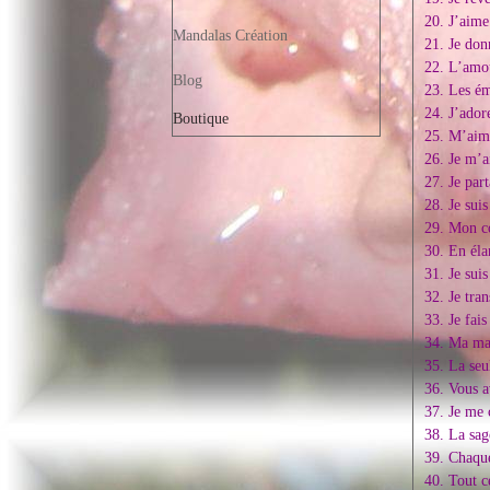
20. J’aime
Mandalas Création
21. Je don
22. L’amou
Blog
23. Les ém
24. J’ador
Boutique
25. M’aime
26. Je m’a
27. Je par
28. Je suis
29. Mon co
30. En éla
31. Je sui
32. Je tran
33. Je fais
34. Ma mai
35. La seu
36. Vous a
37. Je me 
38. La sag
39. Chaque
40. Tout c