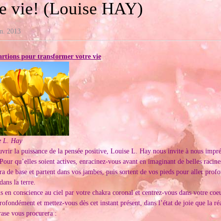
re vie! (Louise HAY)
n. 2013
artions pour transformer votre vie
e L. Hay
vrir la puissance de la pensée positive, Louise L. Hay nous invite à nous impré
 Pour qu’elles soient actives, enracinez-vous avant en imaginant de belles racine
ra de base et partent dans vos jambes, puis sortent de vos pieds pour aller pro
 dans la terre.
s en conscience au ciel par votre chakra coronal et centrez-vous dans votre coeu
rofondément et mettez-vous dès cet instant présent, dans l’état de joie que la réa
ase vous procurera :