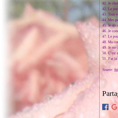
41. Je cho
42. Le par
43. Tout v
44. Mes pe
45. Je déc
46. Je con
47. Le pou
48. Ma con
49. Je me 
50. C’est 
51. J’ai la
Source:
ht
Parta