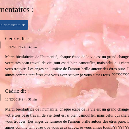
entaires :
 un commentaire
Cedric dit :
13/12/2019 à 4h 32min
Merci bienfaitrice de l'humanité, chaque étape de la vie est un grand change
votre très beau travail de vie ,tout est si bien camoufler, mais celui qui cher
vous trouver. Les anges de lumière de l'amour brille autour des êtres pure. 
aimes comme tant êtres que vous avez sauvez je vous aimes tous..?????????
Cedric dit :
13/12/2019 à 4h 31min
Merci bienfaitrice de l'humanité, chaque étape de la vie est un grand change
votre très beau travail de vie ,tout est si bien camoufler, mais celui qui cher
vous trouver. Les anges de lumière de l'amour brille autour des êtres pure. 
aimes comme tant êtres que vous avez sauvez je vous aimes tous..?????????