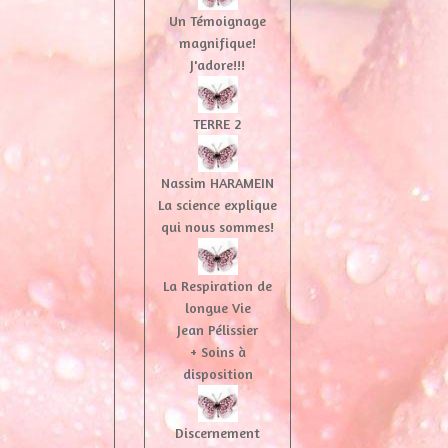
Un Témoignage
magnifique!
J'adore!!!
TERRE 2
Nassim HARAMEIN
La science explique
qui nous sommes!
La Respiration de
longue Vie
Jean Pélissier
+ Soins à
disposition
Discernement