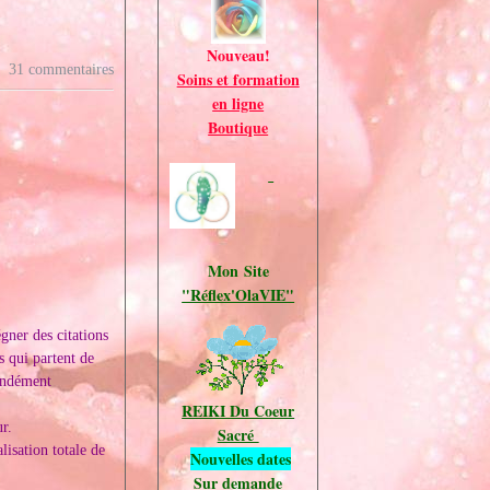
Nouveau!
31 commentaires
Soins et formation
en ligne
Boutique
Mon Site
"Réflex'OlaVIE"
gner des citations
s qui partent de
fondément
REIKI Du Coeur
r.
Sacré
lisation totale de
Nouvelles dates
Sur demande