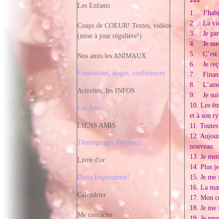
***
Les Enfants
1. J’habi
2. La vie 
Coups de COEUR! Textes, vidéos
3. Je parl
(mise à jour régulière!)
4. Je me r
5. C’est 
Nos amis les ANIMAUX
6. Je reço
Formations, stages, conférences
7. Financi
8. L’amour
Activités, les INFOS
9. Je suis
10. Les êt
Les Amis
et à son r
LIENS AMIS
11. Toutes
12. Aujour
Témoignages Précieux!
nouveau.
13. Je met
Livre d'or
14. Plus j
15. Je me 
Dates Importantes!
16. La man
Calendrier
17. Mon co
18. Je me f
Me contacter
19. Je rev