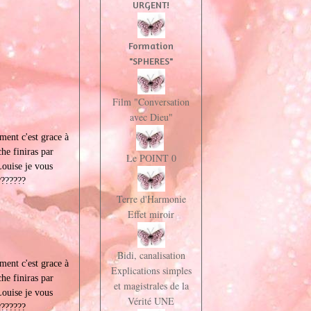
URGENT!
Formation
"SPHERES"
Film "Conversation
avec Dieu"
ment c'est grace à
che finiras par
Le POINT 0
Louise je vous
???????
Terre d'Harmonie
Effet miroir
Bidi, canalisation
ment c'est grace à
Explications simples
che finiras par
et magistrales de la
Louise je vous
Vérité UNE
???????