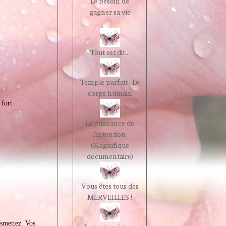
Le besoin de
gagner sa vie
Tout est dit...
Temple parfait : Le
corps humain
 fort
La puissance de
l'intention
(Magnifique
documentaire)
Vous êtes tous des
MERVEILLES !
nsmettez. Vos